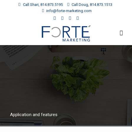
Call Shari, 814.873.5195
Call Doug, 814.873.1513
info@forte-marketing.com
Application and features