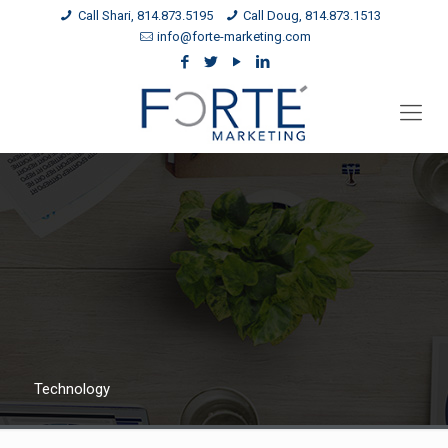
Call Shari, 814.873.5195
Call Doug, 814.873.1513
info@forte-marketing.com
Technology